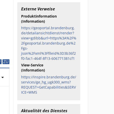
Externe Verweise
Produktinformation
(Information)
https://geoportal.brandenburg.
de/detailansichtdienst/render?
view=gdibb&url=https%3A%2F%
2Fgeoportal.brandenburg.de%2
Fgs-
json%2Fxml%3Ffileid%3D3b36f2
f0-fac1-464f-8f13-606771381cf1
F
ZU
View-Service
(Information)
https://inspire.brandenburg.de/
services/ge_hg_ugk300_wms?
REQUEST=GetCapabilities&SERV
ICE=WMS
Aktualität des Dienstes