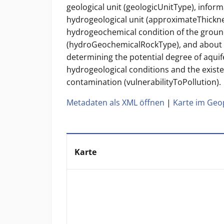
geological unit (geologicUnitType), infor
hydrogeological unit (approximateThickne
hydrogeochemical condition of the grou
(hydroGeochemicalRockType), and about th
determining the potential degree of aquife
hydrogeological conditions and the existen
contamination (vulnerabilityToPollution).
Metadaten als XML öffnen
|
Karte im Geo
Karte