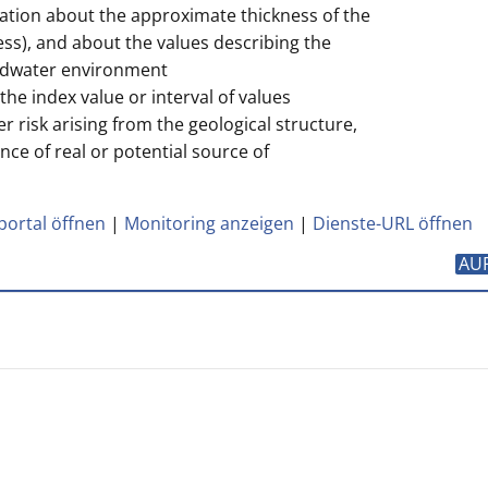
mation about the approximate thickness of the
ss), and about the values describing the
ndwater environment
e index value or interval of values
r risk arising from the geological structure,
ce of real or potential source of
portal öffnen
|
Monitoring anzeigen
|
Dienste-URL öffnen
AU