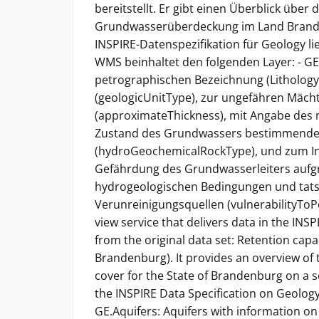
bereitstellt. Er gibt einen Überblick übe
Grundwasserüberdeckung im Land Brande
INSPIRE-Datenspezifikation für Geology li
WMS beinhaltet den folgenden Layer: - GE
petrographischen Bezeichnung (Lithology)
(geologicUnitType), zur ungefähren Mächt
(approximateThickness), mit Angabe de
Zustand des Grundwassers bestimmenden
(hydroGeochemicalRockType), und zum In
Gefährdung des Grundwasserleiters aufgr
hydrogeologischen Bedingungen und tatsä
Verunreinigungsquellen (vulnerabilityToPo
view service that delivers data in the IN
from the original data set: Retention capac
Brandenburg). It provides an overview of 
cover for the State of Brandenburg on a sc
the INSPIRE Data Specification on Geology
GE.Aquifers: Aquifers with information on