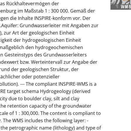
r das Rückhaltevermögen der
nburg im Maßstab 1 : 300 000. Gemäß der
egen die Inhalte INSPIRE-konform vor. Der
.Aquifer: Grundwasserleiter mit Angaben zur
, zur Art der geologischen Einheit
igkeit der hydrogeologischen Einheit
s maßgeblich den hydrogeochemischen
 Gesteinstyps des Grundwasserleiters
dexwert bzw. Werteintervall zur Angabe der
und der geologischen Struktur, der
chlicher oder potenzieller
llution). --- The compliant INSPIRE-WMS is a
SPIRE target schema Hydrogeology (derived
ity due to boulder clay, silt and clay
the retention capacity of the groundwater
ale of 1 : 300,000. The content is compliant to
. The WMS includes the following layer: -
 the petrographic name (lithology) and type of