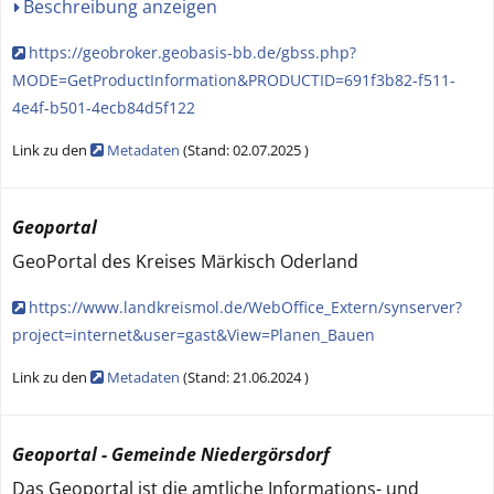
Beschreibung anzeigen
https://geobroker.geobasis-bb.de/gbss.php?
MODE=GetProductInformation&PRODUCTID=691f3b82-f511-
4e4f-b501-4ecb84d5f122
Link zu den
Metadaten
(
Stand:
02.07.2025
)
Geoportal
GeoPortal des Kreises Märkisch Oderland
https://www.landkreismol.de/WebOffice_Extern/synserver?
project=internet&user=gast&View=Planen_Bauen
Link zu den
Metadaten
(
Stand:
21.06.2024
)
Geoportal - Gemeinde Niedergörsdorf
Das Geoportal ist die amtliche Informations- und