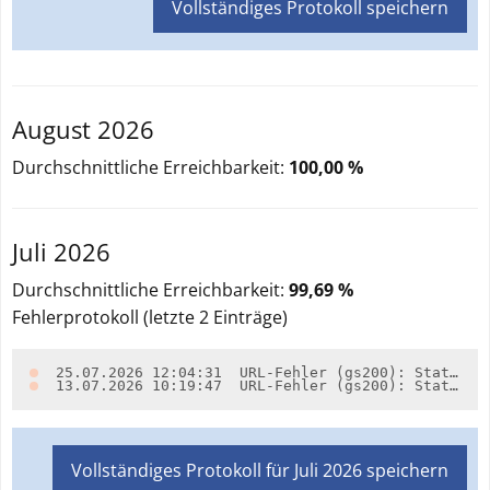
Vollständiges Protokoll speichern
August 2026
Durchschnittliche Erreichbarkeit:
100,00 %
Juli 2026
Durchschnittliche Erreichbarkeit:
99,69 %
Fehlerprotokoll (letzte
2
Einträge)
25.07.2026 12:04:31
URL-Fehler (gs200): Statuscode 'HTTP/1.1 503 Service Unavailable' für URL https://inspire.brandenburg.de/services/so_bobindung_wms?request=GetCapabilities&service=WMS (alle zusätzlichen URLs scheiterten ebenfalls)
13.07.2026 10:19:47
URL-Fehler (gs200): Statuscode 'HTTP/1.1 503 Service Unavailable' für URL https://inspire.brandenburg.de/services/so_bobindung_wms?request=GetCapabilities&service=WMS (alle zusätzlichen URLs scheiterten ebenfalls)
Vollständiges Protokoll für
Juli 2026
speichern