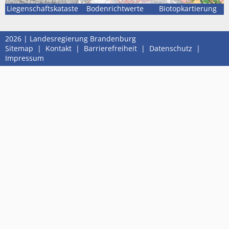
Liegenschaftskataster
Bodenrichtwerte
Biotopkartierung
2026 | Landesregierung Brandenburg
Sitemap
|
Kontakt
|
Barrierefreiheit
|
Datenschutz
|
Impressum