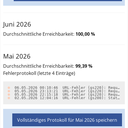
Juni 2026
Durchschnittliche Erreichbarkeit:
100,00 %
Mai 2026
Durchschnittliche Erreichbarkeit:
99,39 %
Fehlerprotokoll (letzte
4
Einträge)
06.05.2026 00:10:46
URL-Fehler (gs220): Request scheiterte mit class org.apache.http.ConnectionClosedException für die URL https://inspire.brandenburg.de/services/so_bobindung_wms?request=GetCapabilities&service=WMS (Nachricht: 'org.apache.http.ConnectionClosedException: Premature end of Content-Length delimited message body (expected: 3.394; received: 0)') (alle zusätzlichen URLs scheiterten ebenfalls)
05.05.2026 23:13:21
URL-Fehler (gs220): Request scheiterte mit class org.apache.http.ConnectionClosedException für die URL https://inspire.brandenburg.de/services/so_bobindung_wms?request=GetCapabilities&service=WMS (Nachricht: 'org.apache.http.ConnectionClosedException: Premature end of Content-Length delimited message body (expected: 3.394; received: 0)') (alle zusätzlichen URLs scheiterten ebenfalls)
05.05.2026 22:15:18
URL-Fehler (gs220): Request scheiterte mit class org.apache.http.ConnectionClosedException für die URL https://inspire.brandenburg.de/services/so_bobindung_wms?request=GetCapabilities&service=WMS (Nachricht: 'org.apache.http.ConnectionClosedException: Premature end of Content-Length delimited message body (expected: 3.394; received: 0)') (alle zusätzlichen URLs scheiterten ebenfalls)
02.05.2026 12:04:16
URL-Fehler (gs200): Statuscode 'HTTP/1.1 503 Service Unavailable' für URL https://inspire.brandenburg.de/services/so_bobindung_wms?request=GetCapabilities&service=WMS (alle zusätzlichen URLs scheiterten ebenfalls)
Vollständiges Protokoll für
Mai 2026
speichern