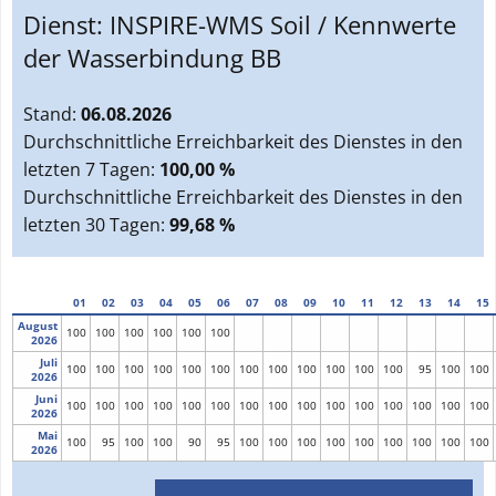
Dienst:
INSPIRE-WMS Soil / Kennwerte
der Wasserbindung BB
Stand:
06.08.2026
Durchschnittliche Erreichbarkeit des Dienstes in den
letzten 7 Tagen:
100,00 %
Durchschnittliche Erreichbarkeit des Dienstes in den
letzten 30 Tagen:
99,68 %
01
02
03
04
05
06
07
08
09
10
11
12
13
14
15
August
100
100
100
100
100
100
2026
Juli
100
100
100
100
100
100
100
100
100
100
100
100
95
100
100
2026
Juni
100
100
100
100
100
100
100
100
100
100
100
100
100
100
100
2026
Mai
100
95
100
100
90
95
100
100
100
100
100
100
100
100
100
2026