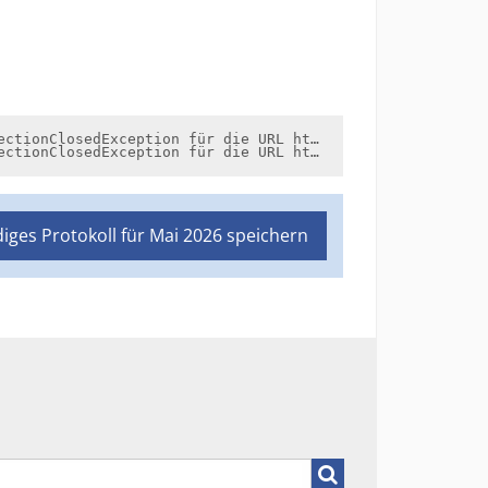
Premature end of Content-Length delimited message body (expected: 3.386; received: 0)') (alle zusätzlichen URLs scheiterten ebenfalls)
Premature end of Content-Length delimited message body (expected: 3.386; received: 0)') (alle zusätzlichen URLs scheiterten ebenfalls)
diges Protokoll für
Mai 2026
speichern
Geodaten suchen