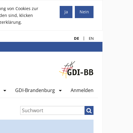
ung von Cookies zur
Ja
Nein
den sind, klicken
zerklärung.
DE
EN
GDI-Brandenburg
Anmelden
Suchen