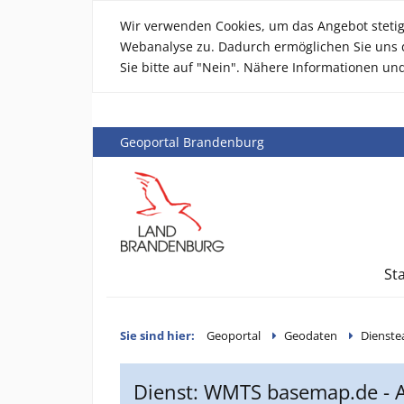
Wir verwenden Cookies, um das Angebot stetig 
Webanalyse zu. Dadurch ermöglichen Sie uns di
Sie bitte auf "Nein". Nähere Informationen un
Geoportal Brandenburg
St
Sie sind hier:
Geoportal
Geodaten
Dienste
Dienst:
WMTS basemap.de - A