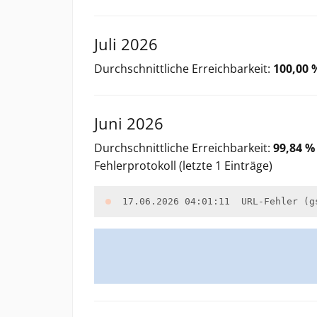
Juli 2026
Durchschnittliche Erreichbarkeit:
100,00 
Juni 2026
Durchschnittliche Erreichbarkeit:
99,84 %
Fehlerprotokoll (letzte
1
Einträge)
17.06.2026 04:01:11
URL-Fehler (gs220): Request scheiterte mit class org.apach