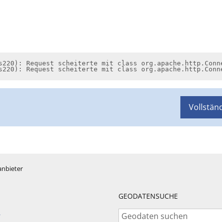
rg.apache.http.ConnectionClosedException für die URL https://isk.geobasis-bb.de/mapproxy/basemapde-bebb_wmts/service?request=GetCapabilities&service=WMTS (Nachricht: 'org.apache.http.ConnectionClosedException: 
rg.apache.http.ConnectionClosedException für die URL https://isk.geobasis-bb.de/mapproxy/basemapde-bebb_wmts/service?request=GetCapabilities&service=WMTS (Nachricht: 'org.apache.http.ConnectionClosedException: 
Vollstän
anbieter
GEODATENSUCHE
6