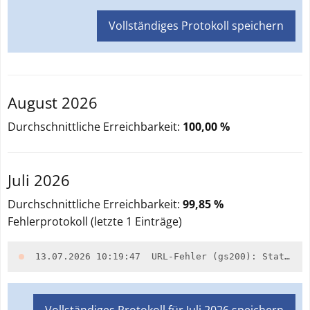
Vollständiges Protokoll speichern
August 2026
Durchschnittliche Erreichbarkeit:
100,00 %
Juli 2026
Durchschnittliche Erreichbarkeit:
99,85 %
Fehlerprotokoll (letzte
1
Einträge)
13.07.2026 10:19:47
URL-Fehler (gs200): Statuscode 'HTTP/1.1 503 Service Unavailable' für URL https://inspire.brandenburg.de/services/so_boschwerm1m_wfs?request=GetCapabilities&service=WFS (alle zusätzlichen URLs scheiterten ebenfalls)
Vollständiges Protokoll für
Juli 2026
speichern