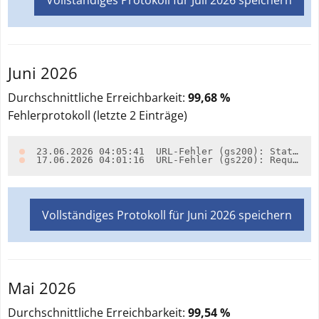
Juni 2026
Durchschnittliche Erreichbarkeit:
99,68 %
Fehlerprotokoll (letzte
2
Einträge)
23.06.2026 04:05:41
URL-Fehler (gs200): Statuscode 'HTTP/1.1 503 Service Unavailable' für URL https://inspire.brandenburg.de/services/so_boschwerm1m_wfs?request=GetCapabilities&service=WFS (alle zusätzlichen URLs scheiterten ebenfalls)
17.06.2026 04:01:16
URL-Fehler (gs220): Request scheiterte mit class org.apache.http.conn.HttpHostConnectException für die URL https://inspire.brandenburg.de/services/so_boschwerm1m_wfs?request=GetCapabilities&service=WFS (Nachricht: 'org.apache.http.conn.HttpHostConnectException: Connect to f-proxy-dmz-prod.lgb.local:3128 [f-proxy-dmz-prod.lgb.local/10.133.13.144] failed: Verbindungsaufbau abgelehnt (Connection refused)') (alle zusätzlichen URLs scheiterten ebenfalls)
Vollständiges Protokoll für
Juni 2026
speichern
Mai 2026
Durchschnittliche Erreichbarkeit:
99,54 %