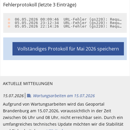
Fehlerprotokoll (letzte
3
Einträge)
06.05.2026 00:09:46
URL-Fehler (gs220): Request scheiterte mit class org.apache.http.ConnectionClosedException für die URL https://inspire.brandenburg.de/services/so_boschwerm1m_wfs?request=GetCapabilities&service=WFS (Nachricht: 'org.apache.http.ConnectionClosedException: Premature end of Content-Length delimited message body (expected: 3.394; received: 0)') (alle zusätzlichen URLs scheiterten ebenfalls)
05.05.2026 23:12:34
URL-Fehler (gs220): Request scheiterte mit class org.apache.http.ConnectionClosedException für die URL https://inspire.brandenburg.de/services/so_boschwerm1m_wfs?request=GetCapabilities&service=WFS (Nachricht: 'org.apache.http.ConnectionClosedException: Premature end of Content-Length delimited message body (expected: 3.394; received: 0)') (alle zusätzlichen URLs scheiterten ebenfalls)
05.05.2026 22:14:26
URL-Fehler (gs220): Request scheiterte mit class org.apache.http.ConnectionClosedException für die URL https://inspire.brandenburg.de/services/so_boschwerm1m_wfs?request=GetCapabilities&service=WFS (Nachricht: 'org.apache.http.ConnectionClosedException: Premature end of Content-Length delimited message body (expected: 3.394; received: 0)') (alle zusätzlichen URLs scheiterten ebenfalls)
Vollständiges Protokoll für
Mai 2026
speichern
AKTUELLE MITTEILUNGEN
15.07.2026
Wartungsarbeiten am 15.07.2026
Aufgrund von Wartungsarbeiten wird das Geoportal
Brandenburg am 15.07.2026, voraussichtlich in der Zeit
zwischen 06 Uhr und 08 Uhr, nicht erreichbar sein. Durch ein
umfangreiches technisches Update möchten wir die Stabilität