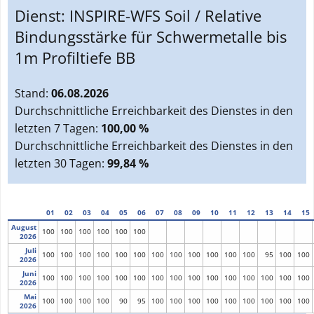
Dienst:
INSPIRE-WFS Soil / Relative
Bindungsstärke für Schwermetalle bis
1m Profiltiefe BB
Stand:
06.08.2026
Durchschnittliche Erreichbarkeit des Dienstes in den
letzten 7 Tagen:
100,00 %
Durchschnittliche Erreichbarkeit des Dienstes in den
letzten 30 Tagen:
99,84 %
01
02
03
04
05
06
07
08
09
10
11
12
13
14
15
August
100
100
100
100
100
100
2026
Juli
100
100
100
100
100
100
100
100
100
100
100
100
95
100
100
2026
Juni
100
100
100
100
100
100
100
100
100
100
100
100
100
100
100
2026
Mai
100
100
100
100
90
95
100
100
100
100
100
100
100
100
100
2026