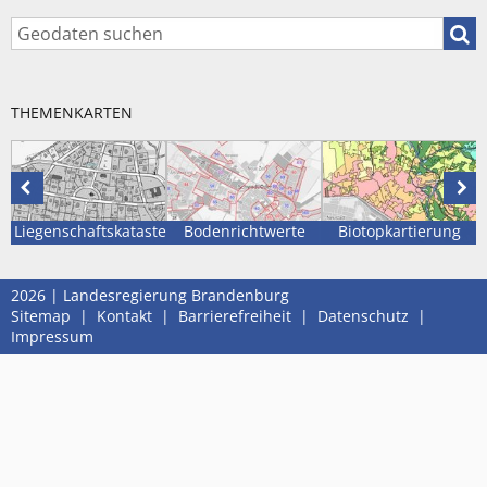
Geod
THEMENKARTEN
Vorhergehende
Näc
Karte
Kar
Liegenschaftskataster
Bodenrichtwerte
Biotopkartierung
2026 | Landesregierung Brandenburg
Sitemap
|
Kontakt
|
Barrierefreiheit
|
Datenschutz
|
Impressum