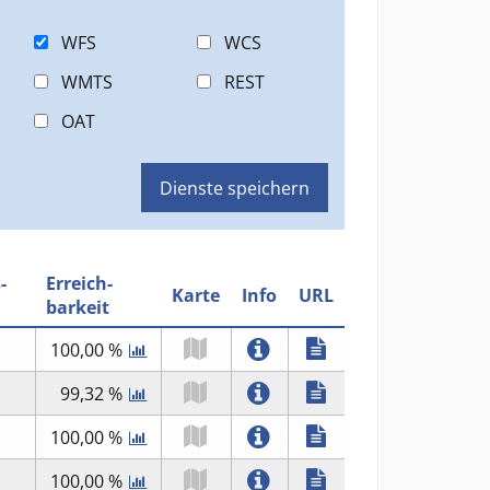
WFS
WCS
WMTS
REST
OAT
Dienste speichern
-
Erreich-
Karte
Info
URL
barkeit
100,00 %
99,32 %
100,00 %
100,00 %