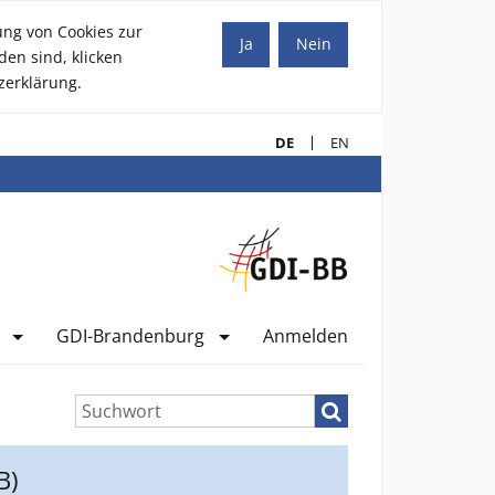
ung von Cookies zur
Ja
Nein
den sind, klicken
zerklärung.
DE
EN
GDI-Brandenburg
Anmelden
Suchen
B)