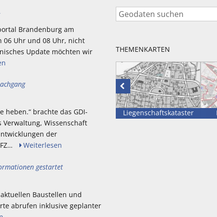
6
portal Brandenburg am
en 06 Uhr und 08 Uhr, nicht
THEMENKARTEN
hnisches Update möchten wir
en
Nachgang
Vorhergehende
Karte
e heben.“ brachte das GDI-
lächen
Rettungsdienste
Liegenschaftskataster
 Verwaltung, Wissenschaft
Entwicklungen der
 GFZ…
Weiterlesen
ormationen gestartet
 aktuellen Baustellen und
rte abrufen inklusive geplanter
n