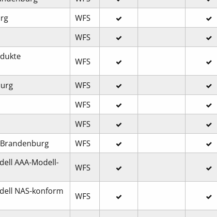
urg
WFS
WFS
odukte
WFS
burg
WFS
WFS
WFS
n Brandenburg
WFS
dell AAA-Modell-
WFS
odell NAS-konform
WFS