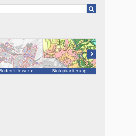
Geodaten suchen
Nächste
Karte
Bodenrichtwerte
Biotopkartierung
Geologische Kar