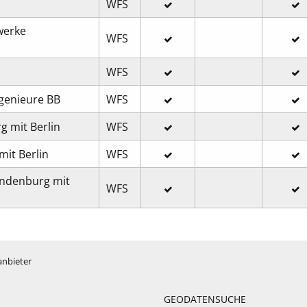
WFS
werke
WFS
WFS
ngenieure BB
WFS
g mit Berlin
WFS
it Berlin
WFS
andenburg mit
WFS
anbieter
GEODATENSUCHE