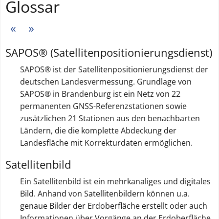
Glossar
V
N
o
ä
SAPOS® (Satellitenpositionierungsdienst)
r
c
h
h
SAPOS® ist der Satellitenpositionierungsdienst der
e
s
deutschen Landesvermessung. Grundlage von
r
t
SAPOS® in Brandenburg ist ein Netz von 22
g
e
permanenten GNSS-Referenzstationen sowie
e
S
zusätzlichen 21 Stationen aus den benachbarten
h
e
Ländern, die die komplette Abdeckung der
e
i
Landesfläche mit Korrekturdaten ermöglichen.
n
t
Satellitenbild
d
e
e
Ein Satellitenbild ist ein mehrkanaliges und digitales
S
Bild. Anhand von Satellitenbildern können u.a.
e
genaue Bilder der Erdoberfläche erstellt oder auch
i
Informationen über Vorgänge an der Erdoberfläche