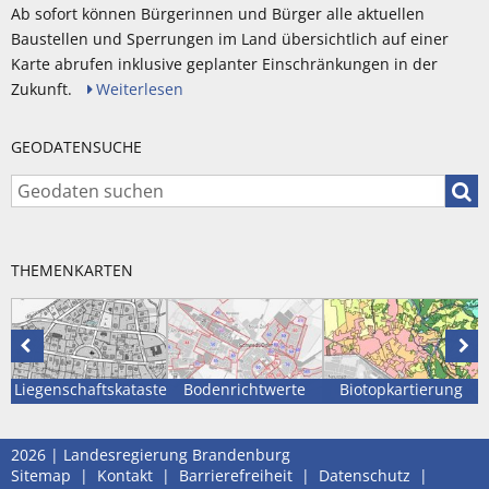
Ab sofort können Bürgerinnen und Bürger alle aktuellen
Baustellen und Sperrungen im Land übersichtlich auf einer
Karte abrufen inklusive geplanter Einschränkungen in der
Zukunft.
Weiterlesen
GEODATENSUCHE
Geod
THEMENKARTEN
Vorhergehende
Näc
Karte
Kar
Liegenschaftskataster
Bodenrichtwerte
Biotopkartierung
2026 | Landesregierung Brandenburg
Sitemap
|
Kontakt
|
Barrierefreiheit
|
Datenschutz
|