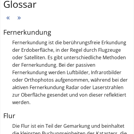
Glossar
V
N
o
ä
Fernerkundung
r
c
h
h
Fernerkundung ist die berührungsfreie Erkundung
e
s
der Erdoberfläche, in der Regel durch Flugzeuge
r
t
oder Satelliten. Es gibt unterschiedliche Methoden
g
e
der Fernerkundung. Bei der passiven
e
S
Fernerkundung werden Luftbilder, Infrarotbilder
h
e
oder Orthophotos aufgenommen, während bei der
e
i
aktiven Fernerkundung Radar oder Laserstrahlen
n
t
zur Oberfläche gesendet und von dieser reflektiert
d
e
werden.
e
Flur
S
e
Die Flur ist ein Teil der Gemarkung und beinhaltet
i
die kleinsten Buchungseinheiten des Katasters, die